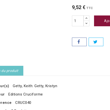
9,52 €
TTC
Ajo
s du produit
ur(s)
Getty, Keith: Getty, Kristyn
eur
Editions Cruciforme
érence
CRUC040