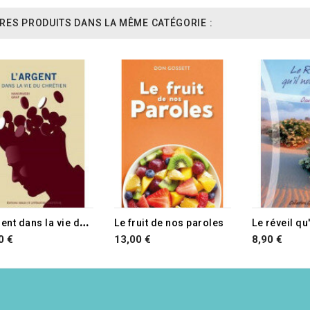
RES PRODUITS DANS LA MÊME CATÉGORIE :
RUPTURE DE STOCK
RUPTURE D
L
'argent dans la vie du chrétien
Le fruit de nos paroles
Le réveil qu
0 €
13,00 €
8,90 €