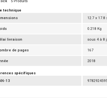
tock
5 Produits
e technique
imensions
12.7 x 17.8
oids
0.218 Kg
élai livraison
sous 4 à 8 
ombre de pages
167
nnée
2018
rences spécifiques
AN-13
978292459