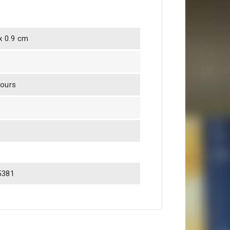
 x 0.9 cm
jours
5381