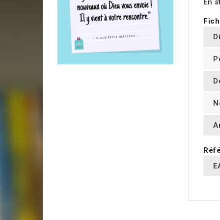
En s
Fich
D
P
D
N
A
Réfé
E