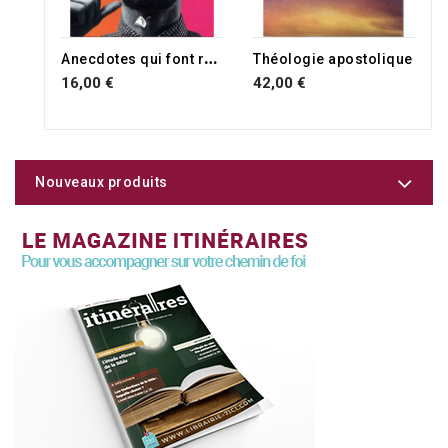
A
necdotes qui font réfléchir
Théologie apostolique
16,00 €
42,00 €
Nouveaux produits