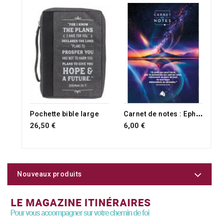
C
arnet de notes : Ephésiens 3.20
Pochette bible large
26,50 €
6,00 €
Nouveaux produits