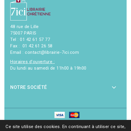
48 rue de Lille
75007 PARIS
Tel : 01 42 61 57 77
Fax : 01 42 61 26 58
Email : contact@librairie-7ici.com
Horaires d'ouverture :
Du lundi au samedi de 11h00 à 19h00
NOTRE SOCIÉTÉ
© 2026 - Librairie 7ici
|
Site web réalisé par Ethicweb
Ce site utilise des cookies. En continuant à utiliser ce site,