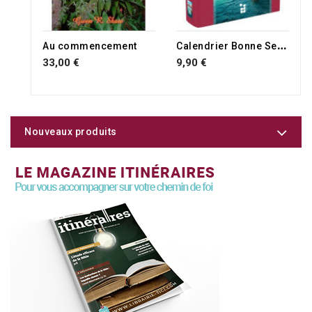
RUPTURE DE STOCK
C
alendrier Bonne Semence relié 2027
Au commencement
33,00 €
9,90 €
Nouveaux produits