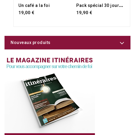
P
ack spécial 30 jours pour laisser Dieu guérir ton coeur
Un café a la foi
19,00 €
19,90 €
Nouveaux produits