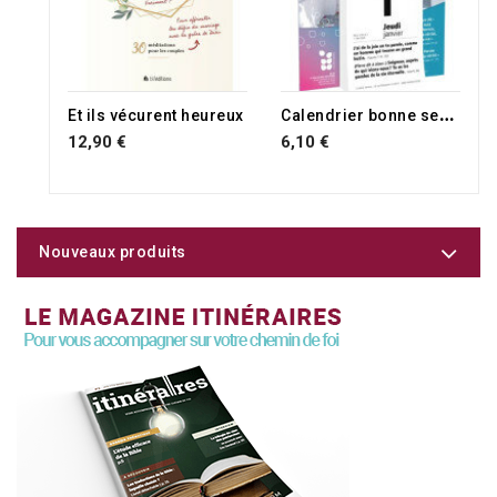
C
alendrier bonne semence mural
Et ils vécurent heureux
12,90 €
6,10 €
Nouveaux produits