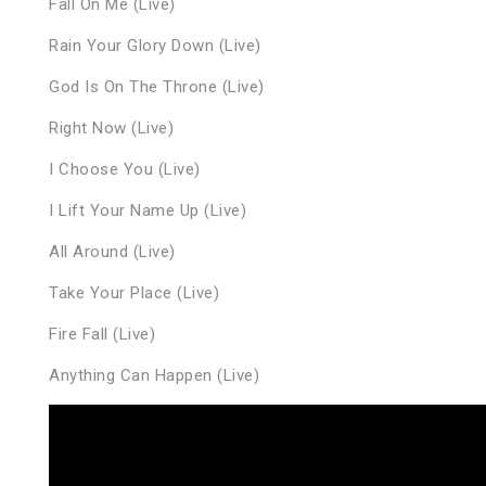
Fall On Me (Live)
Rain Your Glory Down (Live)
God Is On The Throne (Live)
Right Now (Live)
I Choose You (Live)
I Lift Your Name Up (Live)
All Around (Live)
Take Your Place (Live)
Fire Fall (Live)
Anything Can Happen (Live)