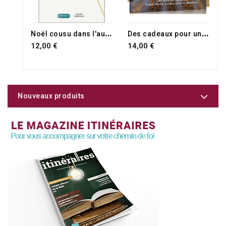
N
oël cousu dans l'aujourd'hui
D
es cadeaux pour un roi
12,00 €
14,00 €
Nouveaux produits