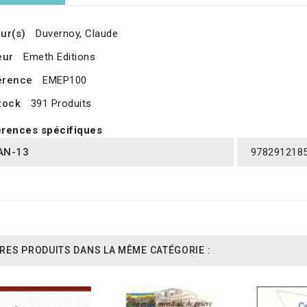
ur(s)
Duvernoy, Claude
eur
Emeth Editions
érence
EMEP100
tock
391 Produits
rences spécifiques
AN-13
978291218
RES PRODUITS DANS LA MÊME CATÉGORIE :