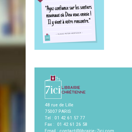
48 rue de Lille
75007 PARIS
Tel : 01 42 61 57 77
Fax : 01 42 61 26 58
Email : contact@librairie-7ici.com