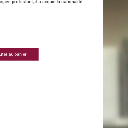
gien protestant, il a acquis la nationalité
s
uter au panier