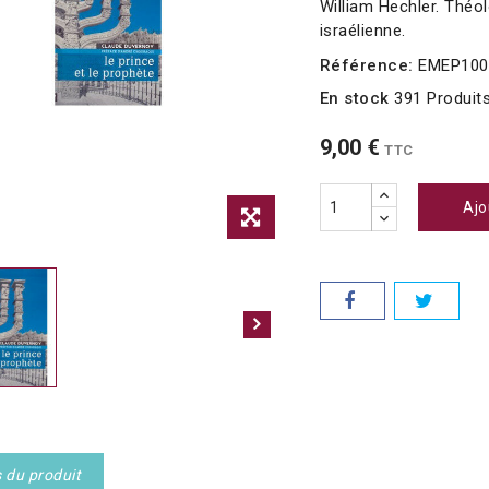
William Hechler. Théolo
israélienne.
Référence:
EMEP100
En stock
391 Produit
9,00 €
TTC
Ajo
s du produit