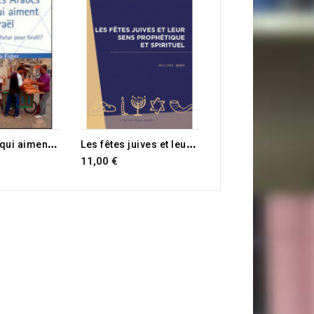
Le Shabbat
11,00 €
C
es arabes qui aiment Israël
L
es fêtes juives et leur sens prophétique et spirituel
11,00 €