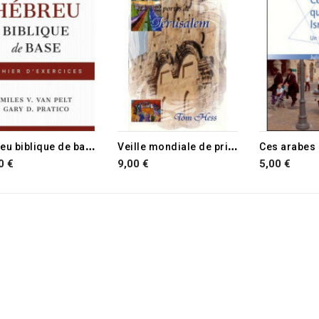
H
ébreu biblique de base
V
eille mondiale de prière et les 12 portes de Jérusalem
0 €
9,00 €
5,00 €