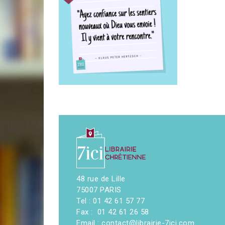
48 rue de Lille
75007 PARIS
Tel : 01 42 61 57 77
Fax : 01 42 61 26 58
Email : contact@librairie-7ici.com