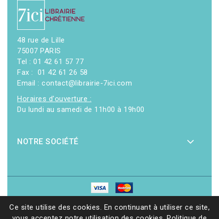
48 rue de Lille
75007 PARIS
Tel : 01 42 61 57 77
Fax : 01 42 61 26 58
Email : contact@librairie-7ici.com
Horaires d'ouverture :
Du lundi au samedi de 11h00 à 19h00
NOTRE SOCIÉTÉ
© 2026 - Librairie 7ici
|
Site web réalisé par Ethicweb
Ce site utilise des cookies. En continuant à utiliser ce site,
vous acceptez notre utilisation des cookies.
Politique de