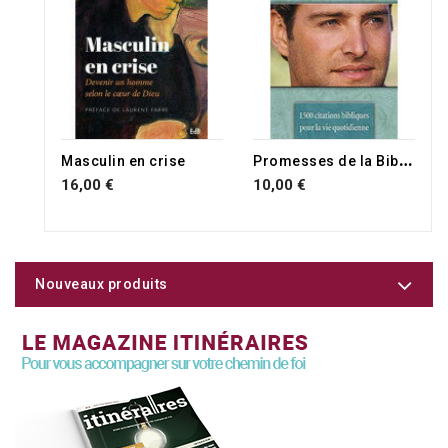
P
romesses de la Bible pour lui
Masculin en crise
16,00 €
10,00 €
Nouveaux produits