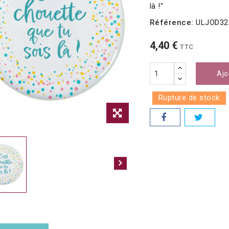
là !"
Référence:
ULJOD32
4,40 €
TTC
Ajo
Rupture de stock