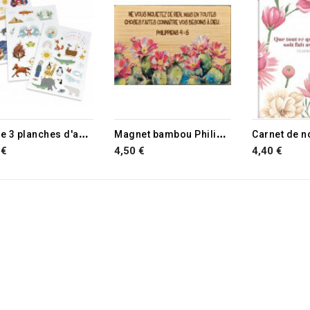
L
ot de 3 planches d'autocollants - motifs enfants
M
agnet bambou Philippiens 4.6
 €
4,50 €
4,40 €