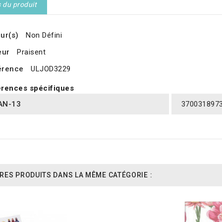
s du produit
ur(s)
Non Défini
eur
Praisent
érence
ULJOD3229
rences spécifiques
AN-13
370031897
RES PRODUITS DANS LA MÊME CATÉGORIE :