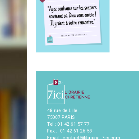
48 rue de Lille
75007 PARIS
Tel : 01 42 61 57 77
Fax : 01 42 61 26 58
Email : contact@librairie-7ici.com