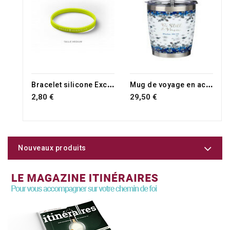
B
racelet silicone Exceptionnelle vert
M
ug de voyage en acier inoxydable Be Still and Know - Pslam 46 : 10 avec paille réutilisable
2,80 €
29,50 €
Nouveaux produits