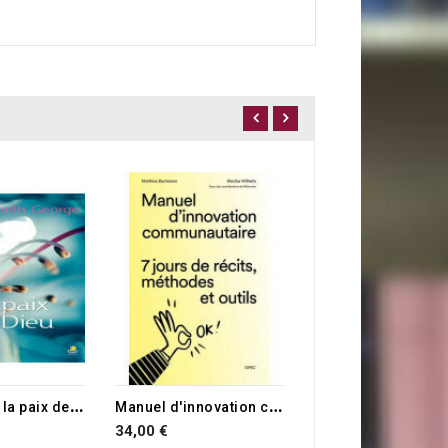
Lire, prier, partage
12,00 €
P
hilippiens: la paix de Dieu
M
anuel d'innovation communautaire
34,00 €