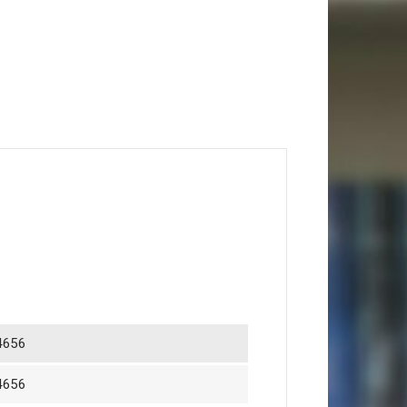
4656
4656