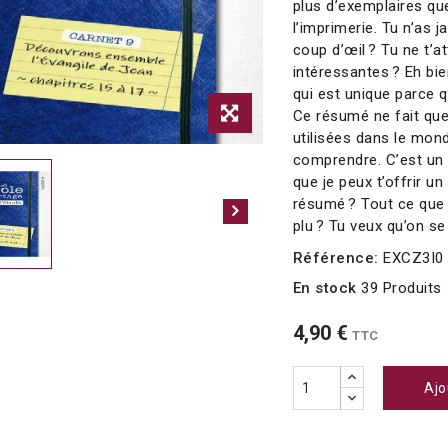
plus d’exemplaires que
l’imprimerie. Tu n’as 
coup d’œil ? Tu ne t’
intéressantes ? Eh bien,
qui est unique parce 
Ce résumé ne fait que
utilisées dans le mond
comprendre. C’est un s
que je peux t’offrir u
résumé ? Tout ce que je
plu ? Tu veux qu’on se 
Référence:
EXCZ3I0
En stock
39 Produits
4,90 €
TTC
Ajo