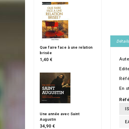
Détail
Que faire face à une relation
brisée
Aute
1,40 €
Edit
Réf
En s
Réfé
I
Une année avec Saint
Augustin
E
34,90 €