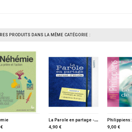
RES PRODUITS DANS LA MÊME CATÉGORIE :
L
a Parole en partage - Carnet d'étude 6
émie
 €
4,90 €
9,00 €