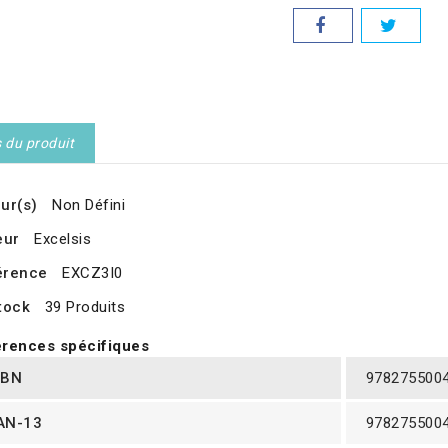
s du produit
ur(s)
Non Défini
eur
Excelsis
érence
EXCZ3I0
tock
39 Produits
rences spécifiques
SBN
978275500
AN-13
978275500