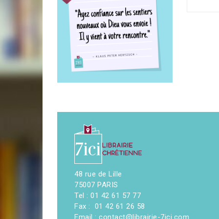
48 rue de Lille
75007 PARIS
Tel : 01 42 61 57 77
Fax : 01 42 61 26 58
Email : contact@librairie-7ici.com