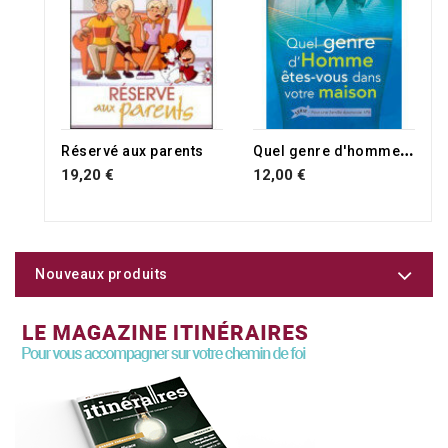
RUPTURE DE STOCK
Q
uel genre d'homme êtes-vous dans votre maison
Réservé aux parents
19,20 €
12,00 €
Nouveaux produits