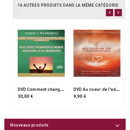
16 AUTRES PRODUITS DANS LA MÊME CATÉGORIE
:
RUPTURE DE STOCK
RUPTURE DE STOCK
D
VD Comment changer votre vie en changeant vos pensées volume 3
D
VD Au coeur de l'adoration
30,00 €
9,90 €
Nouveaux produits