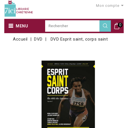
Mon compte
0
MENU
Accueil
DVD
DVD Esprit saint, corps saint