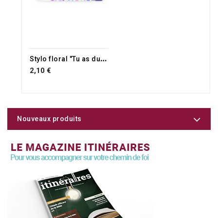
S
tylo floral "Tu as du prix à mes yeux et je t'aime." Es 43.4
2,10 €
Nouveaux produits