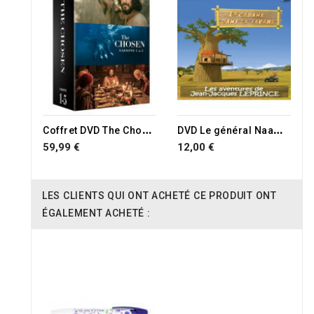
C
offret DVD The Chosen- Saisons 1,2,3,4 et 5
D
VD Le général Naaman
59,99 €
12,00 €
LES CLIENTS QUI ONT ACHETÉ CE PRODUIT ONT
ÉGALEMENT ACHETÉ :