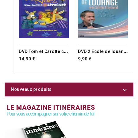
D
VD Tom et Carotte chantent Noël
D
VD 2 Ecole de louange : Les défis de l'adoration. Sylvain Freymond
14,90 €
9,90 €
Nouveaux produits