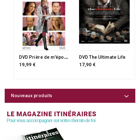
D
VD Prière de m'épouser
DVD The Ultimate Life
19,99 €
17,90 €
Nouveaux produits