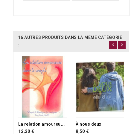
16 AUTRES PRODUITS DANS LA MÊME CATÉGORIE
:
L
a relation amoureuse dans le couple
À nous deux
12,20 €
8,50 €