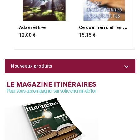
C
e que maris et femmes ne se disent pas
Adam et Eve
12,00 €
15,15 €
Nouveaux produits