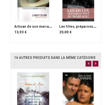
A
rtisan de son mariage
L
es filles, préparons-nous au mariage !
13,93 €
20,00 €
16 AUTRES PRODUITS DANS LA MÊME CATÉGORIE
: