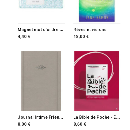
M
agnet mot d'ordre 2020
Rêves et visions
4,40 €
18,00 €
RUPTURE DE STOCK
J
ournal Intime Friendship
L
a Bible de Poche - Épîtres Générales, Apocalypse
8,00 €
8,60 €