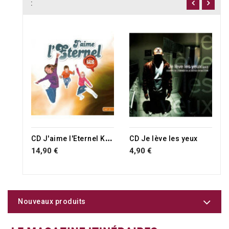
:
C
D J'aime l'Eternel Kids
CD Je lève les yeux
14,90 €
4,90 €
Nouveaux produits