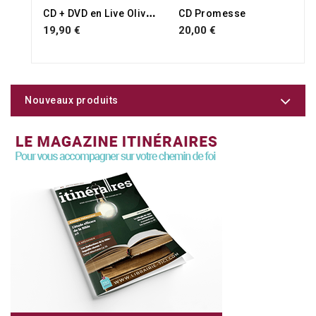
C
D + DVD en Live Olivier Cheuwa
CD Promesse
19,90 €
20,00 €
Nouveaux produits