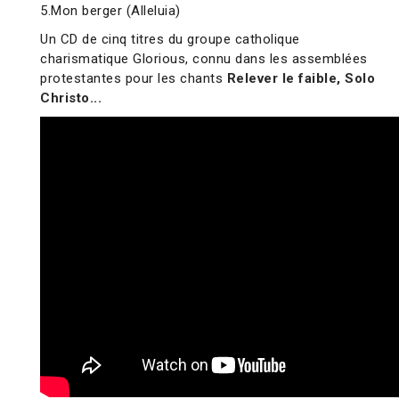
5.Mon berger (Alleluia)
Un CD de cinq titres du groupe catholique
charismatique Glorious, connu dans les assemblées
protestantes pour les chants
Relever le faible, Solo
Christo...