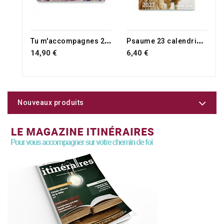
RUPTURE DE STOCK
RUPTURE DE STOCK
T
u m'accompagnes 2027
P
saume 23 calendrier petit format 2027
14,90 €
6,40 €
Nouveaux produits