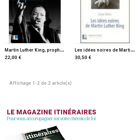
M
artin Luther King, prophète
L
es idées noires de Martin Luther King
22,00 €
30,50 €
Affichage 1-2 de 2 article(s)