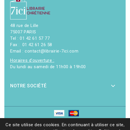
48 rue de Lille
75007 PARIS
Tel : 01 42 61 57 77
Fax : 01 42 61 26 58
Email : contact@librairie-7ici.com
Horaires d'ouverture :
Du lundi au samedi de 11h00 à 19h00
NOTRE SOCIÉTÉ
© 2026 - Librairie 7ici
|
Site web réalisé par Ethicweb
Ce site utilise des cookies. En continuant à utiliser ce site,