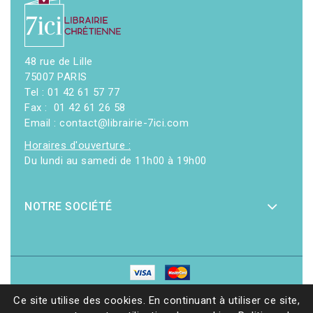
48 rue de Lille
75007 PARIS
Tel : 01 42 61 57 77
Fax : 01 42 61 26 58
Email : contact@librairie-7ici.com
Horaires d'ouverture :
Du lundi au samedi de 11h00 à 19h00
NOTRE SOCIÉTÉ
© 2026 - Librairie 7ici
|
Site web réalisé par Ethicweb
Ce site utilise des cookies. En continuant à utiliser ce site,