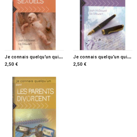
J
e connais quelqu'un qui a été victime d'abus sexuels
J
e connais quelqu'un qui a des pensées de suicide
2,50 €
2,50 €