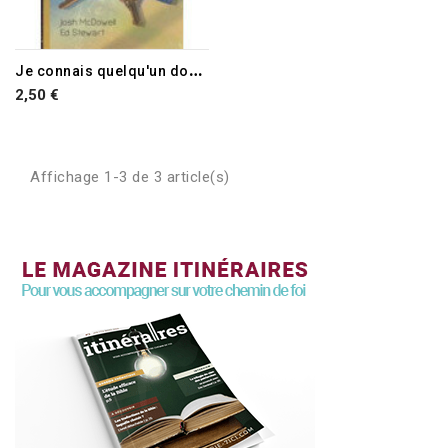
J
e connais quelqu'un dont les parents divorcent
2,50 €
Affichage 1-3 de 3 article(s)