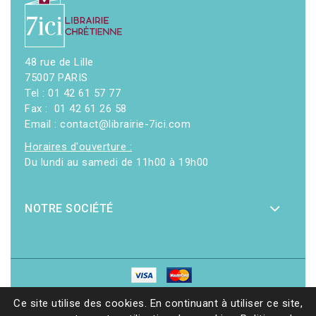
48 rue de Lille
75007 PARIS
Tel : 01 42 61 57 77
Fax : 01 42 61 26 58
Email : contact@librairie-7ici.com
Horaires d'ouverture :
Du lundi au samedi de 11h00 à 19h00
NOTRE SOCIÉTÉ
© 2026 - Librairie 7ici
|
Site web réalisé par Ethicweb
Ce site utilise des cookies. En continuant à utiliser ce site,