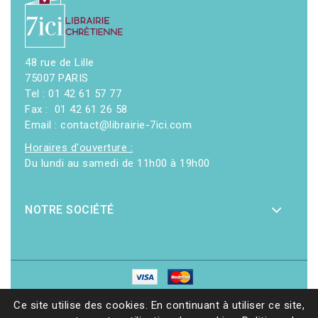
48 rue de Lille
75007 PARIS
Tel : 01 42 61 57 77
Fax : 01 42 61 26 58
Email : contact@librairie-7ici.com
Horaires d'ouverture :
Du lundi au samedi de 11h00 à 19h00
NOTRE SOCIÉTÉ
© 2026 - Librairie 7ici
|
Site web réalisé par Ethicweb
Ce site utilise des cookies. En continuant à utiliser ce site,