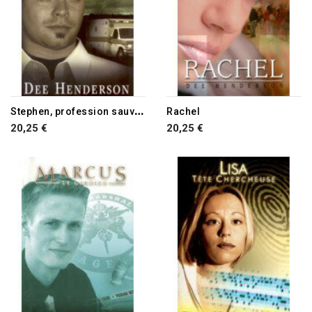
S
tephen, profession sauveteur
Rachel
20,25 €
20,25 €