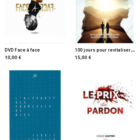
RUPTURE DE STOCK
1
00 jours pour revitaliser ton mariage
DVD Face à face
10,00 €
15,00 €