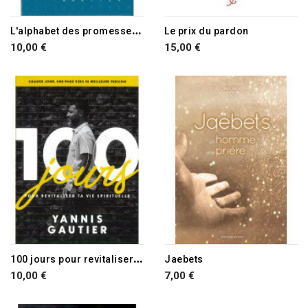
RUPTURE DE STOCK
RUPTURE DE STOCK
L
'alphabet des promesses de Dieu
Le prix du pardon
10,00 €
15,00 €
RUPTURE DE STOCK
RUPTURE DE STOCK
1
00 jours pour revitaliser ta vie spirituelle
Jaebets
10,00 €
7,00 €