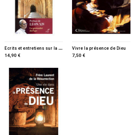
E
crits et entretiens sur la pratique de la présence de Dieu
Vivre la présence de Dieu
14,90 €
7,50 €