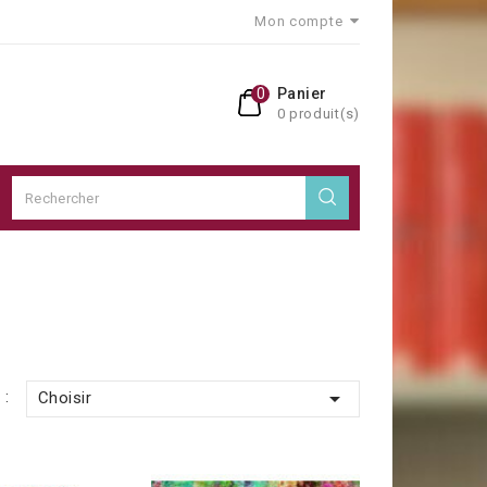
Mon compte
0
Panier
0 produit(s)

 :
Choisir