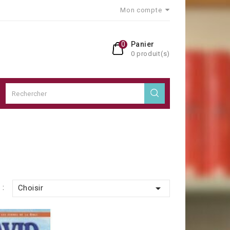
Mon compte
0
Panier
0 produit(s)

 :
Choisir