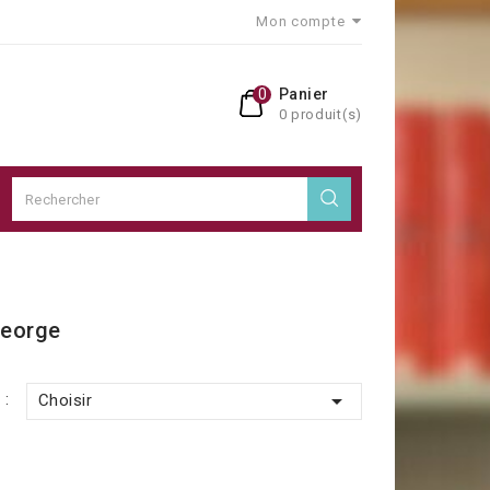
Mon compte
0
Panier
0 produit(s)
 George

 :
Choisir