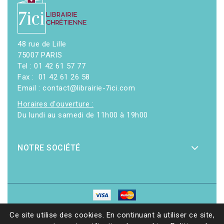
48 rue de Lille
75007 PARIS
Tel : 01 42 61 57 77
Fax : 01 42 61 26 58
Email : contact@librairie-7ici.com
Horaires d'ouverture :
Du lundi au samedi de 11h00 à 19h00
NOTRE SOCIÉTÉ
© 2026 - Librairie 7ici
|
Site web réalisé par Ethicweb
Ce site utilise des cookies. En continuant à utiliser ce site,