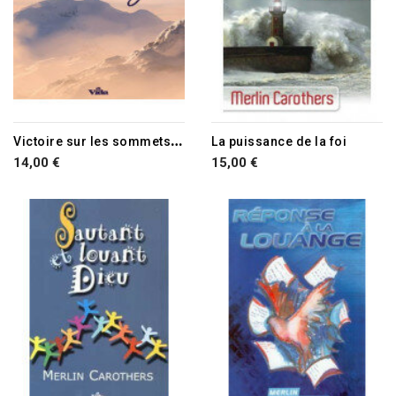
RUPTURE DE STOCK
V
ictoire sur les sommets de la louange
La puissance de la foi
14,00 €
15,00 €