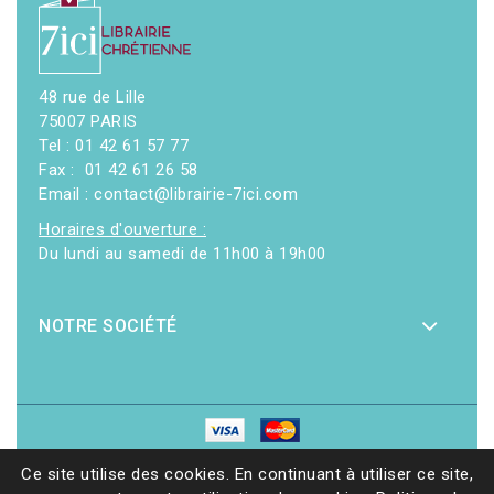
48 rue de Lille
75007 PARIS
Tel : 01 42 61 57 77
Fax : 01 42 61 26 58
Email : contact@librairie-7ici.com
Horaires d'ouverture :
Du lundi au samedi de 11h00 à 19h00
NOTRE SOCIÉTÉ
© 2026 - Librairie 7ici
|
Site web réalisé par Ethicweb
Ce site utilise des cookies. En continuant à utiliser ce site,