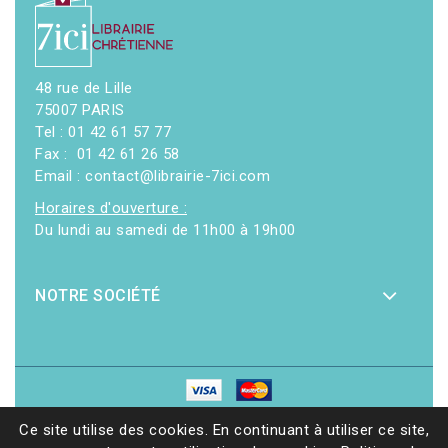
48 rue de Lille
75007 PARIS
Tel : 01 42 61 57 77
Fax : 01 42 61 26 58
Email : contact@librairie-7ici.com
Horaires d'ouverture :
Du lundi au samedi de 11h00 à 19h00
NOTRE SOCIÉTÉ
© 2026 - Librairie 7ici
|
Site web réalisé par Ethicweb
Ce site utilise des cookies. En continuant à utiliser ce site,