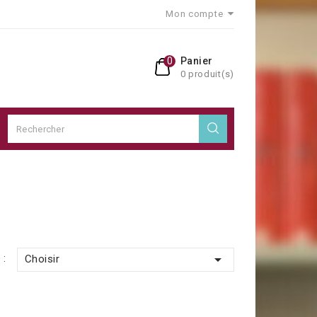
Mon compte
0
Panier
0 produit(s)

 :
Choisir