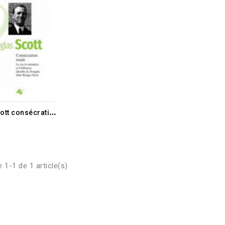
D
ouglas Scott consécration totale
 1-1 de 1 article(s)