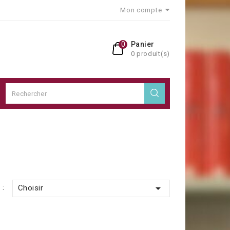
Mon compte
0
Panier
0 produit(s)

 :
Choisir