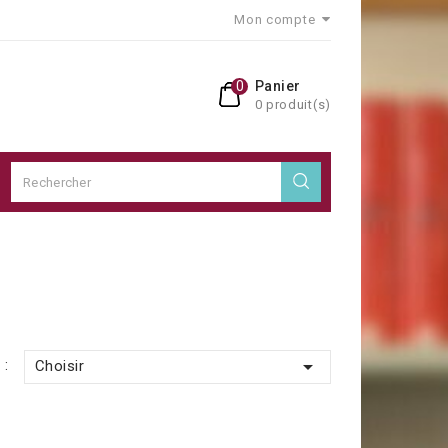
Mon compte
0
Panier
0 produit(s)

 :
Choisir