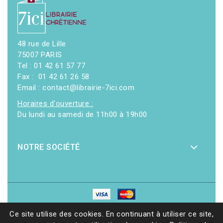
48 rue de Lille
75007 PARIS
Tel : 01 42 61 57 77
Fax : 01 42 61 26 58
Email : contact@librairie-7ici.com
Horaires d'ouverture :
Du lundi au samedi de 11h00 à 19h00
NOTRE SOCIÉTÉ
© 2026 - Librairie 7ici
|
Site web réalisé par Ethicweb
Ce site utilise des cookies. En continuant à utiliser ce site,