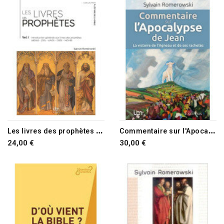
L
es livres des prophètes vol 1 Introduction générale
C
ommentaire sur l'Apocalypse de Jean
24,00 €
30,00 €