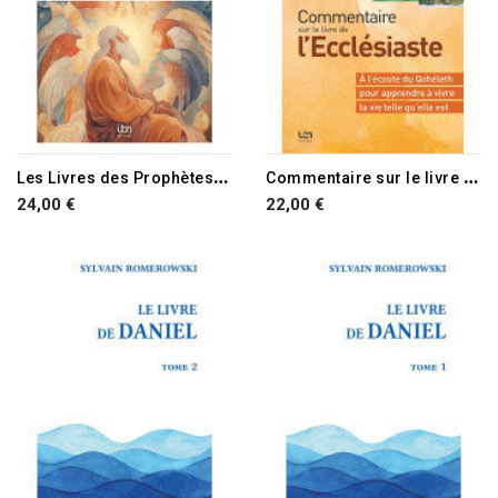
L
es Livres des Prophètes vol 2 Le Livre d'Esaïe
C
ommentaire sur le livre de l'Ecclésiaste
24,00 €
22,00 €