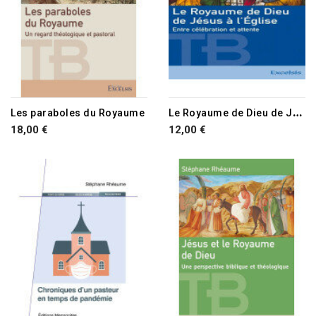
L
e Royaume de Dieu de Jésus à l'Église
Les paraboles du Royaume
18,00 €
12,00 €