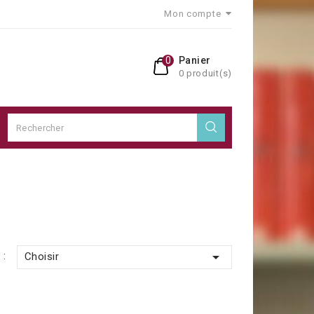
Mon compte
0
Panier
0 produit(s)

 :
Choisir