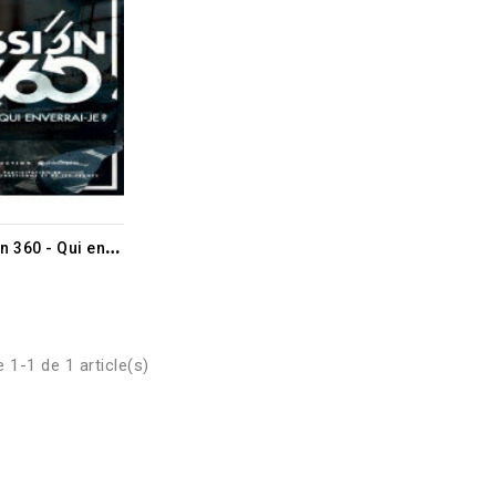
D
VD Mission 360 - Qui enverrai-je ?
 1-1 de 1 article(s)