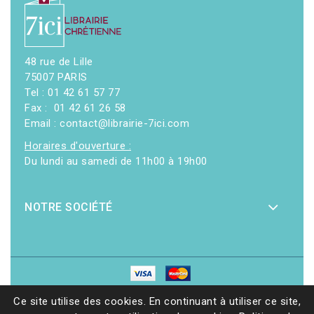
48 rue de Lille
75007 PARIS
Tel : 01 42 61 57 77
Fax : 01 42 61 26 58
Email : contact@librairie-7ici.com
Horaires d'ouverture :
Du lundi au samedi de 11h00 à 19h00
NOTRE SOCIÉTÉ
© 2026 - Librairie 7ici
|
Site web réalisé par Ethicweb
Ce site utilise des cookies. En continuant à utiliser ce site,